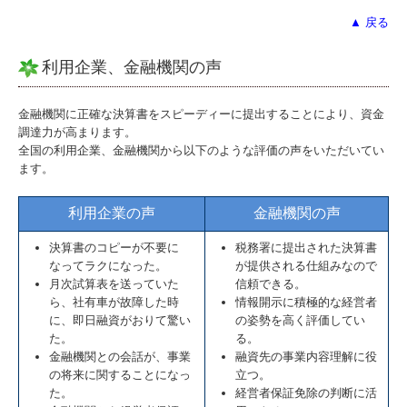
▲ 戻る
利用企業、金融機関の声
金融機関に正確な決算書をスピーディーに提出することにより、資金
調達力が高まります。
全国の利用企業、金融機関から以下のような評価の声をいただいてい
ます。
利用企業の声
金融機関の声
決算書のコピーが不要に
税務署に提出された決算書
なってラクになった。
が提供される仕組みなので
月次試算表を送っていた
信頼できる。
ら、社有車が故障した時
情報開示に積極的な経営者
に、即日融資がおりて驚い
の姿勢を高く評価してい
た。
る。
金融機関との会話が、事業
融資先の事業内容理解に役
の将来に関することになっ
立つ。
た。
経営者保証免除の判断に活