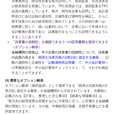
当事務所は、関与先企業を毎月訪問して、巡回監査、月次決算及
び経営助言を実施しています。TKC全国会では、巡回監査をTKC
会員の責務としています。毎月、関与先企業を訪問して、会計資
料並びに会計記録の適法性、正確性及び適時性を検証し、さらに
黒字決算のための経営助言に努めています。その目的の第一は、
税務署に対して、或いは裁判において、企業において作成された
会計帳簿が真実であり、証拠能力をもつことを証明できるように
することにあります。
「決算書の信頼性」を確認できる３つの証明書類を提供できます
（オプション帳表）
金融機関の皆様は、中小企業の決算書の信頼性について、決算書
の品質の高さを「
税理士法第33条の2第1項に規定する書面
」、記
帳の適時性と正確性を「
記帳適時性証明書
」で、
中小会計要領
へ
の準拠状況を「中小会計要領チェックリスト」で、それぞれ検証
することができます。
(4) 豊富なオプション帳表
オプション帳表（選択提供）として徴求できる「税理士法第33条の2
第1項に規定する書面」が金融機関から注目されています。当書面に
記載される【計算し、整理した主な事項】【顕著な増減事項】は、
「取引先の経営状態を把握するのに大変役に立つ」と評価する金融機
関が増加しています。その他、中期経営計画書、次期予算書などを選
択提供できます。