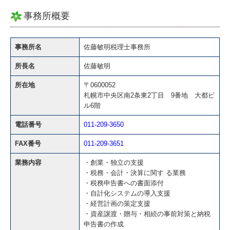
事務所概要
事務所名
佐藤敏明
税理士事務所
所長名
佐藤敏明
所在地
〒0600052
札幌市中央区南2条東2丁目 9番地 大都ビ
ル6階
電話番号
011-209-3650
FAX番号
011-209-3651
業務内容
・創業・独立の支援
・税務・会計・決算に関す る業務
・税務申告書への書面添付
・自計化システムの導入支援
・経営計画の策定支援
・資産譲渡・贈与・相続の事前対策と納税
申告書の作成