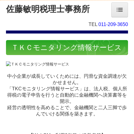
佐藤敏明税理士事務所
ホーム
TEL
011-209-3650
事務所紹介
ＴＫＣモニタリング情報サービス
経営理念
スタッフ紹介
中小企業が成長していくためには、円滑な資金調達が欠
業務案内
かせません。
「TKCモニタリング情報サービス」は、
法人税、個人所
料金について
得税
の電子申告を行うと自動的に金融機関へ決算書等を
開示。
交通案内
経営の透明性を高めることで、金融機関と二人三脚で歩
んでいける関係を築きます。
お問合せ
お知らせ