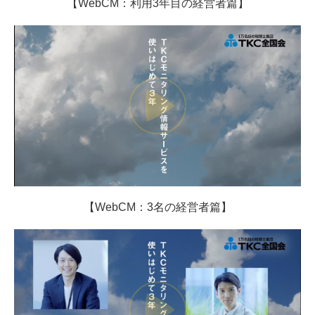
【WebCM：利用3年目の経営者篇】
TKCシステムQ&A
経営革新等支援機関とは
経営改善計画の策定支援
経営改善オンデマンド講座
早期経営改善計画の策定支援
経営者オススメ情報
補助金・助成金・融資情報
【WebCM：3名の経営者篇】
国の共済制度活用コーナー
戦略財務情報システム
継続MASシステム