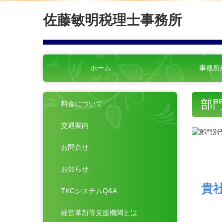
佐藤敏明税理士事務所
ホーム
事務所
部
料金について
交通案内
お問合せ
お知らせ
貴
TKCシステムQ&A
経営革新等支援機関とは