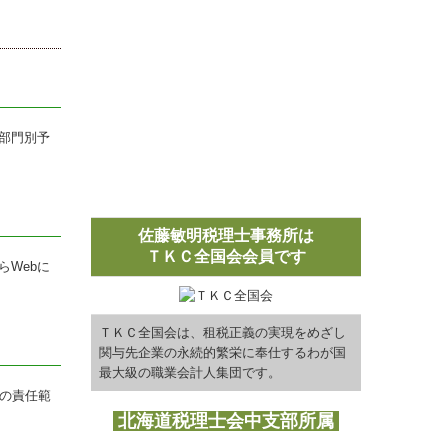
部門別予
佐藤敏明税理士事務所は
ＴＫＣ全国会会員です
Webに
ＴＫＣ全国会は、租税正義の実現をめざし
関与先企業の永続的繁栄に奉仕するわが国
最大級の職業会計人集団です。
長の責任範
北海道税理士会中支部所属