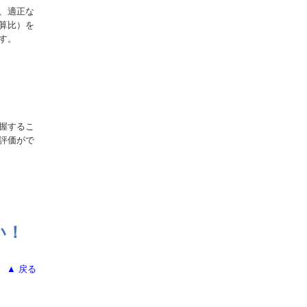
、適正な
算比）を
す。
握するこ
評価がで
い！
▲ 戻る