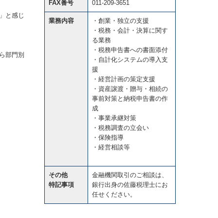
FAX番号
011-209-3651
」と感じ
業務内容
・創業・独立の支援
・税務・会計・決算に関す
る業務
・税務申告書への書面添付
ら部門別
・自計化システムの導入支
援
・経営計画の策定支援
・資産譲渡・贈与・相続の
事前対策と納税申告書の作
成
・事業承継対策
・税務調査の立会い
・保険指導
・経営相談等
その他
金融機関取引のご相談は、
特記事項
銀行出身の佐藤税理士にお
任せください。