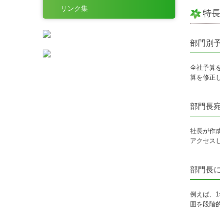
リンク集
特
部門別
全社予算
算を修正
部門長
社長が作
アクセス
部門長
例えば、
囲を段階