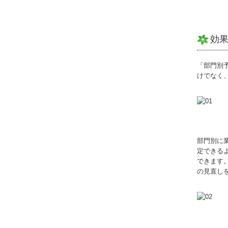
効
「部門別
けでなく
部門別に
定できる
できます
の見直し