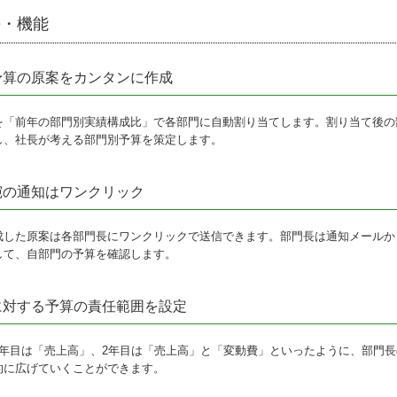
長・機能
予算の原案をカンタンに作成
を「前年の部門別実績構成比」で各部門に自動割り当てします。割り当て後の
し、社長が考える部門別予算を策定します。
宛の通知はワンクリック
成した原案は各部門長にワンクリックで送信できます。部門長は通知メールから
して、自部門の予算を確認します。
に対する予算の責任範囲を設定
1年目は「売上高」、2年目は「売上高」と「変動費」といったように、部門
的に広げていくことができます。