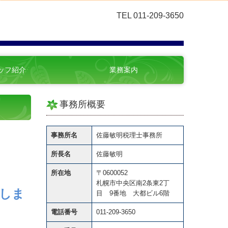
TEL
011-209-3650
ッフ紹介
業務案内
事務所概要
事務所名
佐藤敏明
税理士事務所
所長名
佐藤敏明
所在地
〒0600052
札幌市中央区南2条東2丁
しま
目 9番地 大都ビル6階
電話番号
011-209-3650