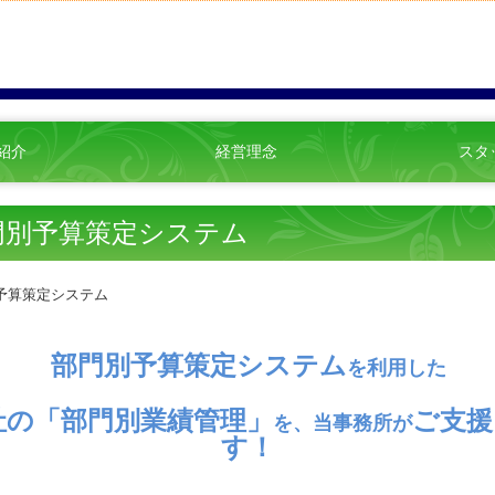
紹介
経営理念
スタ
門別予算策定システム
部門別予算策定システム
を利用した
社
の
「部門別業績管理」
ご支援
を、
当事務所が
す！