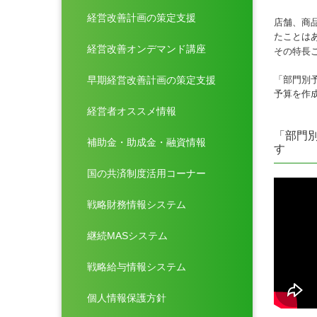
経営改善計画の策定支援
店舗、商
たことは
経営改善オンデマンド講座
その特長
「部門別
早期経営改善計画の策定支援
予算を作
経営者オススメ情報
「部門
補助金・助成金・融資情報
す
国の共済制度活用コーナー
戦略財務情報システム
継続MASシステム
戦略給与情報システム
個人情報保護方針